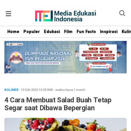
Home
Populer
Edukasi
Film
Fun Facts
Inspirasi
Kuli
KULINER
· 19 Okt 2022
15:00
WIB
·
waktu baca 1 menit
4 Cara Membuat Salad Buah Tetap
Segar saat Dibawa Bepergian