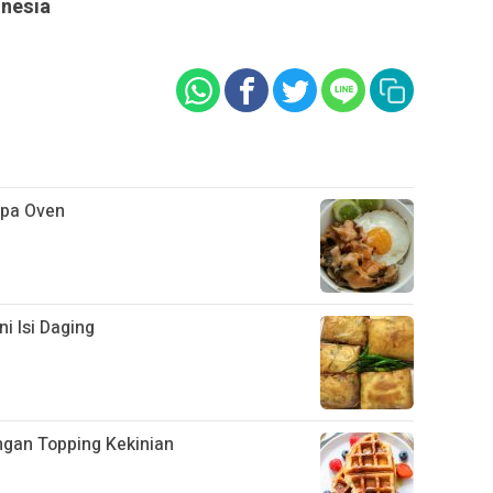
onesia
npa Oven
i Isi Daging
gan Topping Kekinian