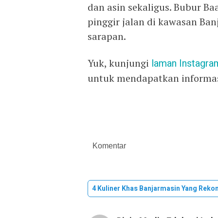
dan asin sekaligus. Bubur B
pinggir jalan di kawasan Ban
sarapan.
Yuk, kunjungi
laman
Instagra
untuk mendapatkan informasi
Komentar
4 Kuliner Khas Banjarmasin Yang Rek