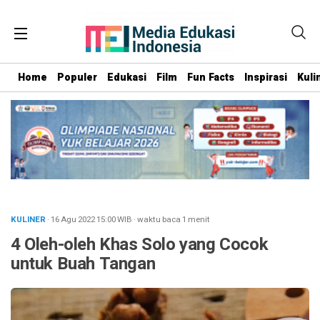
Home
Populer
Edukasi
Film
Fun Facts
Inspirasi
Kuli
KULINER
· 16 Agu 2022
15:00
WIB
·
waktu baca 1 menit
4 Oleh-oleh Khas Solo yang Cocok
untuk Buah Tangan