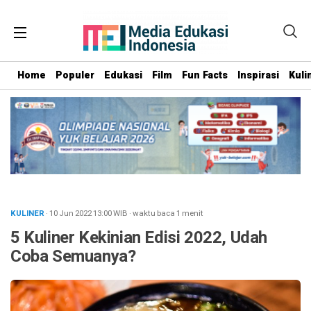
Home
Populer
Edukasi
Film
Fun Facts
Inspirasi
Kuli
KULINER
· 10 Jun 2022
13:00
WIB
·
waktu baca 1 menit
5 Kuliner Kekinian Edisi 2022, Udah
Coba Semuanya?