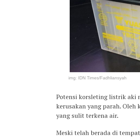
img: IDN Times/Fadhliansyah
Potensi korsleting listrik ak
kerusakan yang parah. Oleh k
yang sulit terkena air.
Meski telah berada di tempa