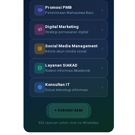
Promosi PMB
›
Penerimaan Mahasiswa Baru
Digital Marketing
›
Strategi pemasaran digital
Social Media Management
›
Kelola akun media sosial
Layanan SIAKAD
›
Sistem Informasi Akademik
Konsultan IT
›
Solusi teknologi informasi
✦ HUBUNGI KAMI
Klik layanan untuk chat via WhatsApp