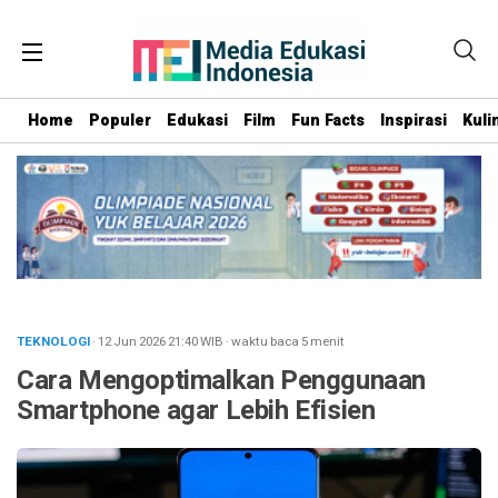
Home
Populer
Edukasi
Film
Fun Facts
Inspirasi
Kuli
TEKNOLOGI
· 12 Jun 2026
21:40
WIB
·
waktu baca 5 menit
Cara Mengoptimalkan Penggunaan
Smartphone agar Lebih Efisien