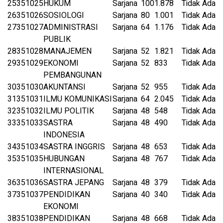
25
351025
HUKUM
Sarjana
100
1.878
Tidak Ada
26
351026
SOSIOLOGI
Sarjana
80
1.001
Tidak Ada
27
351027
ADMINISTRASI
Sarjana
64
1.176
Tidak Ada
PUBLIK
28
351028
MANAJEMEN
Sarjana
52
1.821
Tidak Ada
29
351029
EKONOMI
Sarjana
52
833
Tidak Ada
PEMBANGUNAN
30
351030
AKUNTANSI
Sarjana
52
955
Tidak Ada
31
351031
ILMU KOMUNIKASI
Sarjana
64
2.045
Tidak Ada
32
351032
ILMU POLITIK
Sarjana
48
548
Tidak Ada
33
351033
SASTRA
Sarjana
48
490
Tidak Ada
INDONESIA
34
351034
SASTRA INGGRIS
Sarjana
48
653
Tidak Ada
35
351035
HUBUNGAN
Sarjana
48
767
Tidak Ada
INTERNASIONAL
36
351036
SASTRA JEPANG
Sarjana
48
379
Tidak Ada
37
351037
PENDIDIKAN
Sarjana
40
340
Tidak Ada
EKONOMI
38
351038
PENDIDIKAN
Sarjana
48
668
Tidak Ada