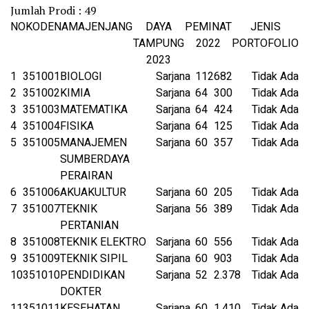
Jumlah Prodi : 49
NO
KODE
NAMA
JENJANG
DAYA
PEMINAT
JENIS
TAMPUNG
2022
PORTOFOLIO
2023
1
351001
BIOLOGI
Sarjana
112
682
Tidak Ada
2
351002
KIMIA
Sarjana
64
300
Tidak Ada
3
351003
MATEMATIKA
Sarjana
64
424
Tidak Ada
4
351004
FISIKA
Sarjana
64
125
Tidak Ada
5
351005
MANAJEMEN
Sarjana
60
357
Tidak Ada
SUMBERDAYA
PERAIRAN
6
351006
AKUAKULTUR
Sarjana
60
205
Tidak Ada
7
351007
TEKNIK
Sarjana
56
389
Tidak Ada
PERTANIAN
8
351008
TEKNIK ELEKTRO
Sarjana
60
556
Tidak Ada
9
351009
TEKNIK SIPIL
Sarjana
60
903
Tidak Ada
10
351010
PENDIDIKAN
Sarjana
52
2.378
Tidak Ada
DOKTER
11
351011
KESEHATAN
Sarjana
60
1.410
Tidak Ada