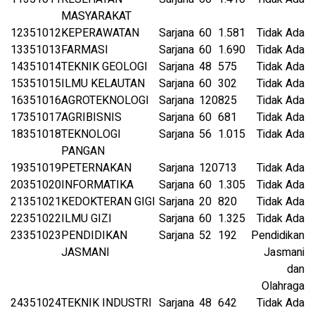
MASYARAKAT
12
351012
KEPERAWATAN
Sarjana
60
1.581
Tidak Ada
13
351013
FARMASI
Sarjana
60
1.690
Tidak Ada
14
351014
TEKNIK GEOLOGI
Sarjana
48
575
Tidak Ada
15
351015
ILMU KELAUTAN
Sarjana
60
302
Tidak Ada
16
351016
AGROTEKNOLOGI
Sarjana
120
825
Tidak Ada
17
351017
AGRIBISNIS
Sarjana
60
681
Tidak Ada
18
351018
TEKNOLOGI
Sarjana
56
1.015
Tidak Ada
PANGAN
19
351019
PETERNAKAN
Sarjana
120
713
Tidak Ada
20
351020
INFORMATIKA
Sarjana
60
1.305
Tidak Ada
21
351021
KEDOKTERAN GIGI
Sarjana
20
820
Tidak Ada
22
351022
ILMU GIZI
Sarjana
60
1.325
Tidak Ada
23
351023
PENDIDIKAN
Sarjana
52
192
Pendidikan
JASMANI
Jasmani
dan
Olahraga
24
351024
TEKNIK INDUSTRI
Sarjana
48
642
Tidak Ada