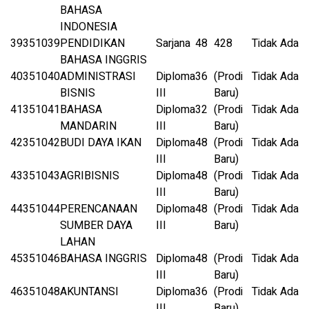
BAHASA
INDONESIA
39
351039
PENDIDIKAN
Sarjana
48
428
Tidak Ada
BAHASA INGGRIS
40
351040
ADMINISTRASI
Diploma
36
(Prodi
Tidak Ada
BISNIS
III
Baru)
41
351041
BAHASA
Diploma
32
(Prodi
Tidak Ada
MANDARIN
III
Baru)
42
351042
BUDI DAYA IKAN
Diploma
48
(Prodi
Tidak Ada
III
Baru)
43
351043
AGRIBISNIS
Diploma
48
(Prodi
Tidak Ada
III
Baru)
44
351044
PERENCANAAN
Diploma
48
(Prodi
Tidak Ada
SUMBER DAYA
III
Baru)
LAHAN
45
351046
BAHASA INGGRIS
Diploma
48
(Prodi
Tidak Ada
III
Baru)
46
351048
AKUNTANSI
Diploma
36
(Prodi
Tidak Ada
III
Baru)