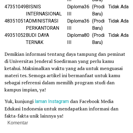
47
351049
BISNIS
Diploma
36
(Prodi
Tidak Ada
INTERNASIONAL
III
Baru)
48
351051
ADMINISTRASI
Diploma
36
(Prodi
Tidak Ada
PERKANTORAN
III
Baru)
49
351052
BUDI DAYA
Diploma
80
(Prodi
Tidak Ada
TERNAK
III
Baru)
Demikian informasi tentang daya tampung dan peminat
di Universitas Jenderal Soedirman yang perlu kamu
ketahui. Maksimalkan waktu yang ada untuk menguasai
materi tes. Semoga artikel ini bermanfaat untuk kamu
sebagai referensi dalam memilih program studi dan
kampus impian, ya!
Yuk, kunjungi
laman
Instagram
dan Facebook Media
Edukasi Indonesia untuk mendapatkan informasi dan
fakta-fakta unik lainnya ya!
Komentar