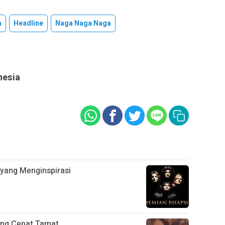
a
Headline
Naga Naga Naga
nesia
 yang Menginspirasi
yang Cepat Tamat