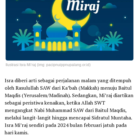
Ilustrasi Isra Mi’raj (img: pacipnuippnupalang.or.id)
Isra diberi arti sebagai perjalanan malam yang ditempuh
oleh Rasulullah SAW dari Ka’bah (Makkah) menuju Baitul
Maqdis (Yerusalem/Madinah). Sedangkan, Mi’raj diartikan
sebagai peristiwa kenaikan, ketika Allah SWT
mengangkat Nabi Muhammad SAW dari Baitul Maqdis,
melalui langit-langit hingga mencapai Sidratul Muntaha.
Isra Mi’raj sendiri pada 2024 bulan februari jatuh pada
hari kamis.