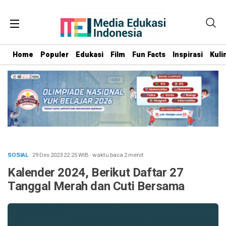
Home
Populer
Edukasi
Film
Fun Facts
Inspirasi
Kuli
SOSIAL
· 29 Des 2023
22:25
WIB
·
waktu baca 2 menit
Kalender 2024, Berikut Daftar 27
Tanggal Merah dan Cuti Bersama