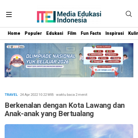
Home
Populer
Edukasi
Film
Fun Facts
Inspirasi
Kuli
TRAVEL
· 24 Apr 2022
10:22
WIB
·
waktu baca 2 menit
Berkenalan dengan Kota Lawang dan
Anak-anak yang Bertualang