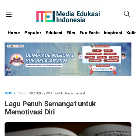
Home
Populer
Edukasi
Film
Fun Facts
Inspirasi
Kuli
MUSIK
· 14 Jun 2026
08:22
WIB
·
waktu baca 5 menit
Lagu Penuh Semangat untuk
Memotivasi Diri