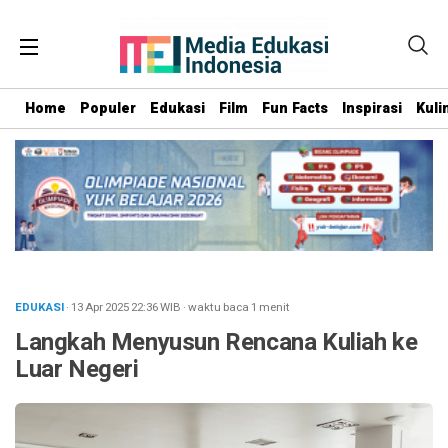
Home
Populer
Edukasi
Film
Fun Facts
Inspirasi
Kuli
EDUKASI
· 13 Apr 2025
22:36
WIB
·
waktu baca 1 menit
Langkah Menyusun Rencana Kuliah ke
Luar Negeri