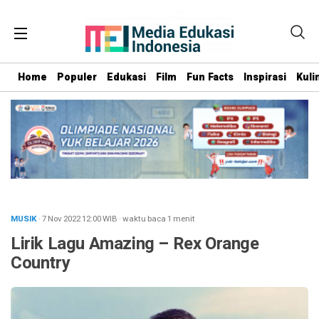
Home
Populer
Edukasi
Film
Fun Facts
Inspirasi
Kuli
MUSIK
· 7 Nov 2022
12:00
WIB
·
waktu baca 1 menit
Lirik Lagu Amazing – Rex Orange
Country