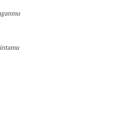
enganmu
intamu