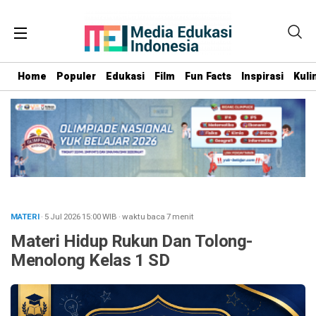
Home
Populer
Edukasi
Film
Fun Facts
Inspirasi
Kuli
MATERI
· 5 Jul 2026
15:00
WIB
·
waktu baca 7 menit
Materi Hidup Rukun Dan Tolong-
Menolong Kelas 1 SD