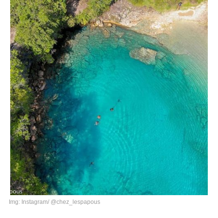
Img: Instagram/ @chez_lespapous