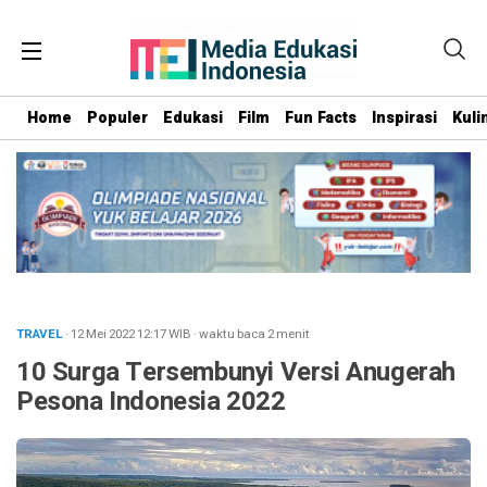
Home
Populer
Edukasi
Film
Fun Facts
Inspirasi
Kuli
TRAVEL
· 12 Mei 2022
12:17
WIB
·
waktu baca 2 menit
10 Surga Tersembunyi Versi Anugerah
Pesona Indonesia 2022