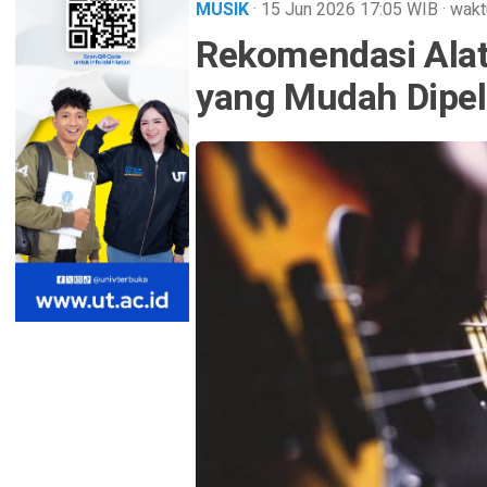
MUSIK
· 15 Jun 2026
17:05
WIB
·
wakt
Rekomendasi Ala
yang Mudah Dipel