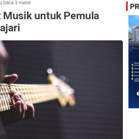
u baca 3 menit
P
t Musik untuk Pemula
ajari