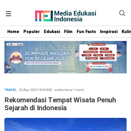
Home
Populer
Edukasi
Film
Fun Facts
Inspirasi
Kuli
TRAVEL
· 25 Agu 2022
18:00
WIB
·
waktu baca 1 menit
Rekomendasi Tempat Wisata Penuh
Sejarah di Indonesia