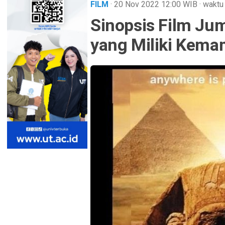
FILM
· 20 Nov 2022
12:00
WIB
·
waktu
Sinopsis Film Ju
yang Miliki Kem