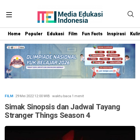
Home
Populer
Edukasi
Film
Fun Facts
Inspirasi
Kuli
FILM
· 29 Mei 2022
12:00
WIB
·
waktu baca 1 menit
Simak Sinopsis dan Jadwal Tayang
Stranger Things Season 4