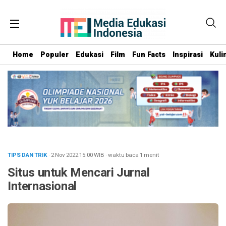
Home
Populer
Edukasi
Film
Fun Facts
Inspirasi
Kuli
TIPS DAN TRIK
· 2 Nov 2022
15:00
WIB
·
waktu baca 1 menit
Situs untuk Mencari Jurnal
Internasional