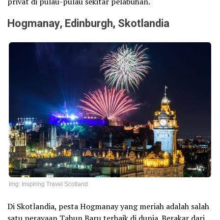
privat di pulau-pulau sekitar pelabuhan.
Hogmanay, Edinburgh, Skotlandia
Img: Inspiring Travel Scotland
Di Skotlandia, pesta Hogmanay yang meriah adalah salah
satu perayaan Tahun Baru terbaik di dunia. Berakar dari