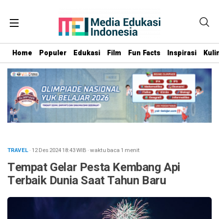
Home
Populer
Edukasi
Film
Fun Facts
Inspirasi
Kuli
TRAVEL
· 12 Des 2024
18:43
WIB
·
waktu baca 1 menit
Tempat Gelar Pesta Kembang Api
Terbaik Dunia Saat Tahun Baru