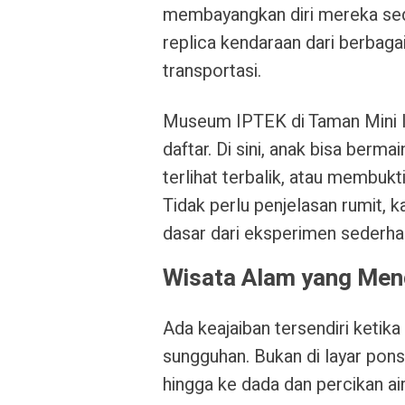
membayangkan diri mereka se
replica kendaraan dari berbaga
transportasi.
Museum IPTEK di Taman Mini I
daftar. Di sini, anak bisa be
terlihat terbalik, atau membukti
Tidak perlu penjelasan rumit,
dasar dari eksperimen sederha
Wisata Alam yang Men
Ada keajaiban tersendiri ketika 
sungguhan. Bukan di layar pons
hingga ke dada dan percikan ai