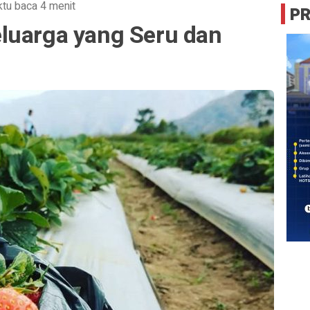
tu baca 4 menit
P
luarga yang Seru dan