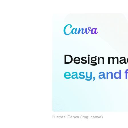
Ilustrasi Canva (img: canva)