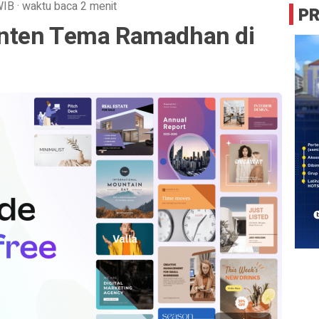
WIB
·
waktu baca 2 menit
P
nten Tema Ramadhan di