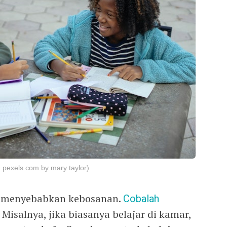
: pexels.com by mary taylor)
a menyebabkan kebosanan.
Cobalah
 Misalnya, jika biasanya belajar di kamar,