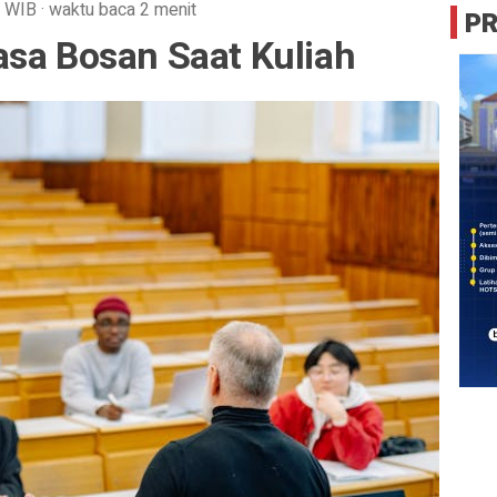
WIB
·
waktu baca 2 menit
P
asa Bosan Saat Kuliah