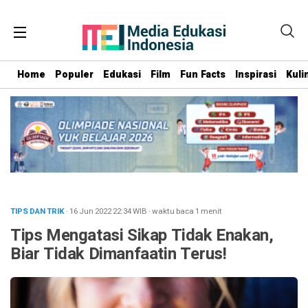
Home
Populer
Edukasi
Film
Fun Facts
Inspirasi
Kuli
TIPS DAN TRIK
· 16 Jun 2022
22:34
WIB
·
waktu baca 1 menit
Tips Mengatasi Sikap Tidak Enakan,
Biar Tidak Dimanfaatin Terus!