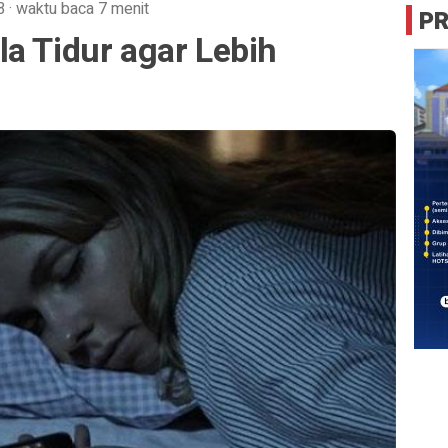
B
·
waktu baca 7 menit
P
a Tidur agar Lebih