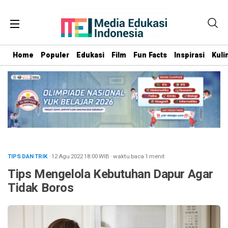
Home
Populer
Edukasi
Film
Fun Facts
Inspirasi
Kuli
TIPS DAN TRIK
· 12 Agu 2022
18:00
WIB
·
waktu baca 1 menit
Tips Mengelola Kebutuhan Dapur Agar
Tidak Boros