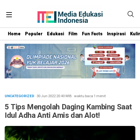
Home
Populer
Edukasi
Film
Fun Facts
Inspirasi
Kuli
UNCATEGORIZED
· 30 Jun 2022
20:40
WIB
·
waktu baca 1 menit
5 Tips Mengolah Daging Kambing Saat
Idul Adha Anti Amis dan Alot!