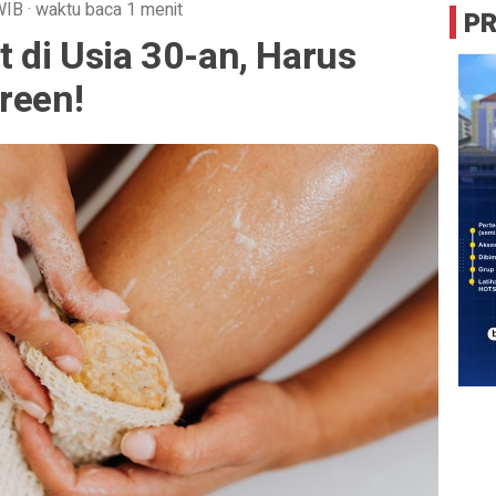
WIB
·
waktu baca 1 menit
P
t di Usia 30-an, Harus
reen!