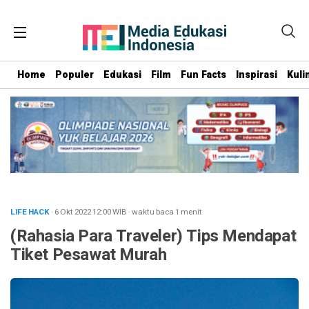
Home
Populer
Edukasi
Film
Fun Facts
Inspirasi
Kuli
LIFE HACK
· 6 Okt 2022
12:00
WIB
·
waktu baca 1 menit
(Rahasia Para Traveler) Tips Mendapat
Tiket Pesawat Murah