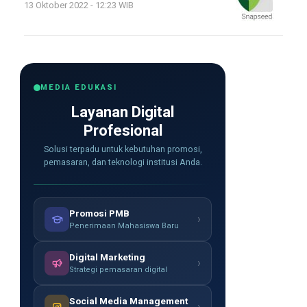
13 Oktober 2022 - 12:23 WIB
MEDIA EDUKASI
Layanan Digital
Profesional
Solusi terpadu untuk kebutuhan promosi,
pemasaran, dan teknologi institusi Anda.
Promosi PMB
›
Penerimaan Mahasiswa Baru
Digital Marketing
›
Strategi pemasaran digital
Social Media Management