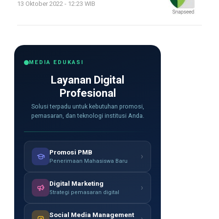
13 Oktober 2022 - 12:23 WIB
MEDIA EDUKASI
Layanan Digital
Profesional
Solusi terpadu untuk kebutuhan promosi,
pemasaran, dan teknologi institusi Anda.
Promosi PMB
›
Penerimaan Mahasiswa Baru
Digital Marketing
›
Strategi pemasaran digital
Social Media Management