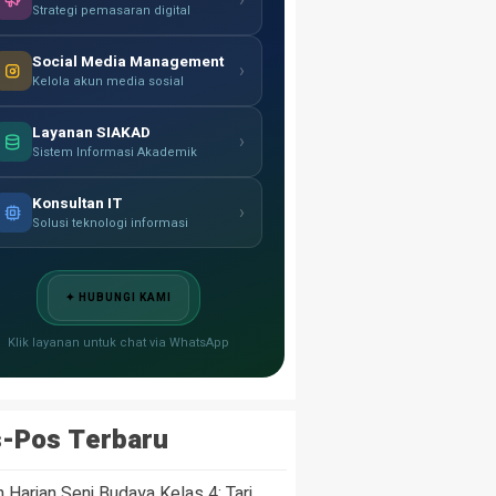
›
Strategi pemasaran digital
Social Media Management
›
Kelola akun media sosial
Layanan SIAKAD
›
Sistem Informasi Akademik
Konsultan IT
›
Solusi teknologi informasi
✦ HUBUNGI KAMI
Klik layanan untuk chat via WhatsApp
-Pos Terbaru
n Harian Seni Budaya Kelas 4: Tari