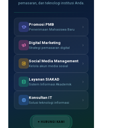
pemasaran, dan teknologi institusi Anda.
Promosi PMB
›
Penerimaan Mahasiswa Baru
Digital Marketing
›
Strategi pemasaran digital
Social Media Management
›
Kelola akun media sosial
Layanan SIAKAD
›
Sistem Informasi Akademik
Konsultan IT
›
Solusi teknologi informasi
✦ HUBUNGI KAMI