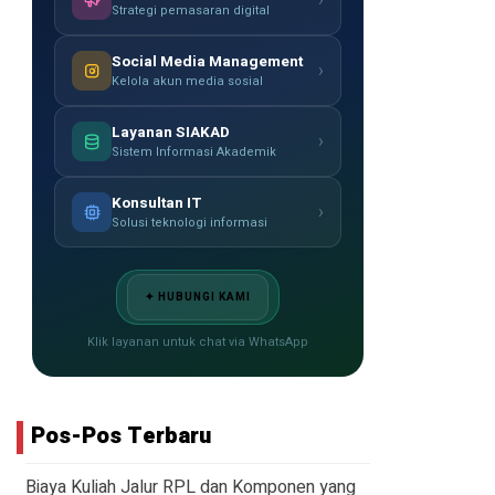
›
Strategi pemasaran digital
Social Media Management
›
Kelola akun media sosial
Layanan SIAKAD
›
Sistem Informasi Akademik
Konsultan IT
›
Solusi teknologi informasi
✦ HUBUNGI KAMI
Klik layanan untuk chat via WhatsApp
Pos-Pos Terbaru
Biaya Kuliah Jalur RPL dan Komponen yang