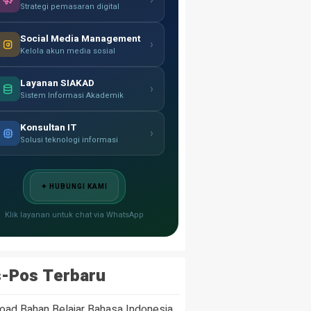
›
Strategi pemasaran digital
Social Media Management
›
Kelola akun media sosial
Layanan SIAKAD
›
Sistem Informasi Akademik
Konsultan IT
›
Solusi teknologi informasi
✦ HUBUNGI KAMI
Klik layanan untuk chat via WhatsApp
-Pos Terbaru
oad Bahan Belajar Bahasa Indonesia