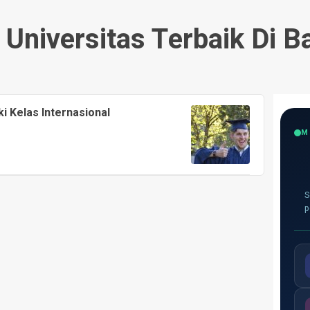
 Universitas Terbaik Di B
i Kelas Internasional
M
S
p