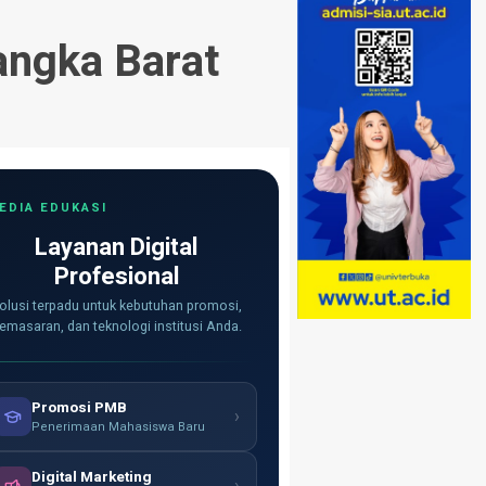
angka Barat
EDIA EDUKASI
Layanan Digital
Profesional
olusi terpadu untuk kebutuhan promosi,
emasaran, dan teknologi institusi Anda.
Promosi PMB
›
Penerimaan Mahasiswa Baru
Digital Marketing