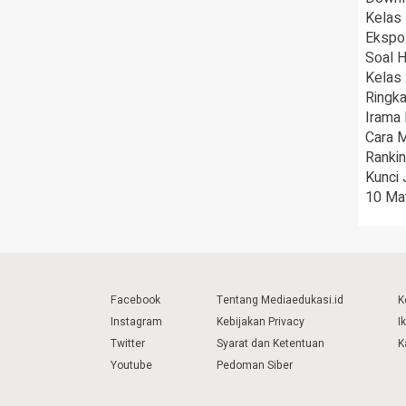
Kelas
Ekspo
Soal 
Kelas 
Ringka
Irama
Cara 
Rankin
Kunci
10 Mat
Facebook
Tentang Mediaedukasi.id
K
Instagram
Kebijakan Privacy
I
Twitter
Syarat dan Ketentuan
K
Youtube
Pedoman Siber