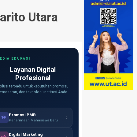
arito Utara
EDIA EDUKASI
Layanan Digital
Profesional
olusi terpadu untuk kebutuhan promosi,
emasaran, dan teknologi institusi Anda.
Promosi PMB
›
Penerimaan Mahasiswa Baru
Digital Marketing