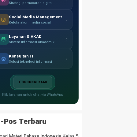
›
Strategi pemasaran digital
Social Media Management
›
Kelola akun media sosial
Layanan SIAKAD
›
Sistem Informasi Akademik
Konsultan IT
›
Solusi teknologi informasi
✦ HUBUNGI KAMI
Klik layanan untuk chat via WhatsApp
-Pos Terbaru
oad Materi Bahasa Indonesia Kelas 5