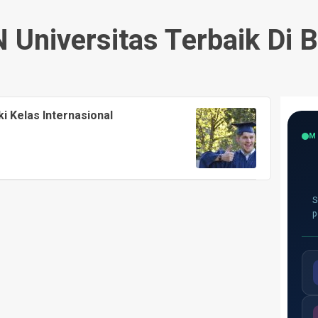
 Universitas Terbaik Di B
i Kelas Internasional
M
S
p