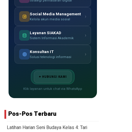
Strategi pemasaran digital
Social Media Management
›
Kelola akun media sosial
Layanan SIAKAD
›
Sistem Informasi Akademik
Konsultan IT
›
Solusi teknologi informasi
✦ HUBUNGI KAMI
Klik layanan untuk chat via WhatsApp
Pos-Pos Terbaru
Latihan Harian Seni Budaya Kelas 4: Tari