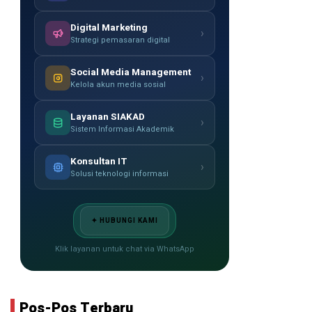
Digital Marketing
›
Strategi pemasaran digital
Social Media Management
›
Kelola akun media sosial
Layanan SIAKAD
›
Sistem Informasi Akademik
Konsultan IT
›
Solusi teknologi informasi
✦ HUBUNGI KAMI
Klik layanan untuk chat via WhatsApp
Pos-Pos Terbaru