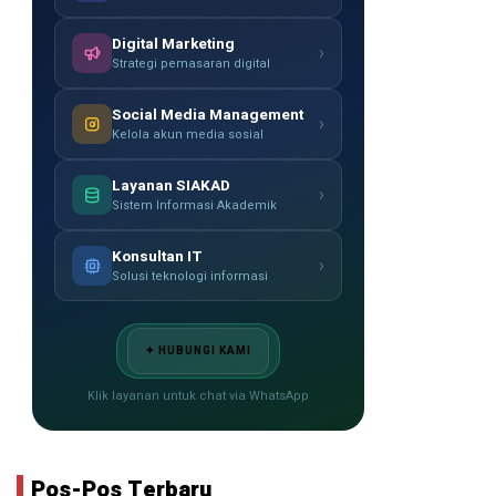
Digital Marketing
›
Strategi pemasaran digital
Social Media Management
›
Kelola akun media sosial
Layanan SIAKAD
›
Sistem Informasi Akademik
Konsultan IT
›
Solusi teknologi informasi
✦ HUBUNGI KAMI
Klik layanan untuk chat via WhatsApp
Pos-Pos Terbaru