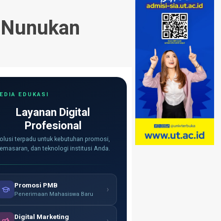
i Nunukan
EDIA EDUKASI
Layanan Digital
Profesional
olusi terpadu untuk kebutuhan promosi,
emasaran, dan teknologi institusi Anda.
Promosi PMB
›
Penerimaan Mahasiswa Baru
Digital Marketing