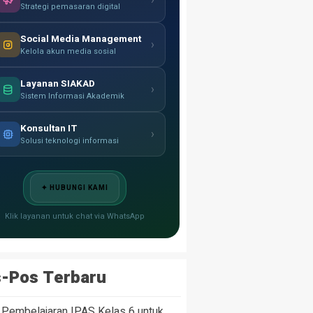
›
Strategi pemasaran digital
Social Media Management
›
Kelola akun media sosial
Layanan SIAKAD
›
Sistem Informasi Akademik
Konsultan IT
›
Solusi teknologi informasi
✦ HUBUNGI KAMI
Klik layanan untuk chat via WhatsApp
-Pos Terbaru
 Pembelajaran IPAS Kelas 6 untuk