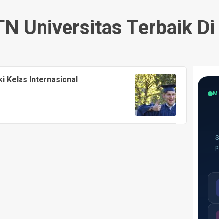
TN Universitas Terbaik D
i Kelas Internasional
M
S
p