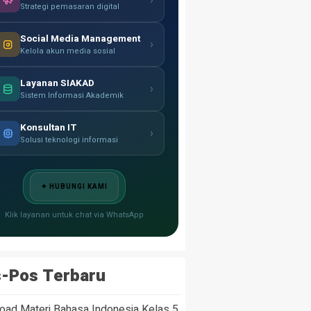
›
Strategi pemasaran digital
Social Media Management
›
Kelola akun media sosial
Layanan SIAKAD
›
Sistem Informasi Akademik
Konsultan IT
›
Solusi teknologi informasi
✦ HUBUNGI KAMI
Klik layanan untuk chat via WhatsApp
-Pos Terbaru
oad Materi Bahasa Indonesia Kelas 5