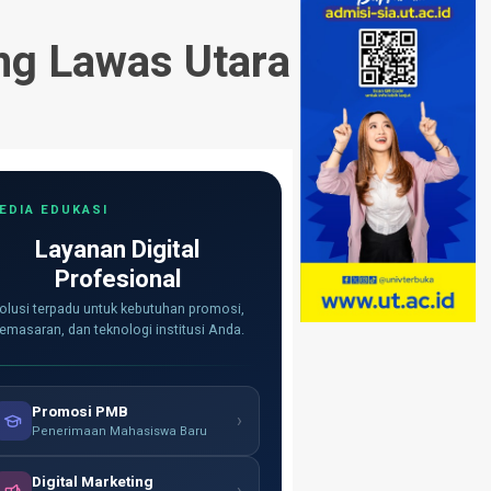
ang Lawas Utara
EDIA EDUKASI
Layanan Digital
Profesional
olusi terpadu untuk kebutuhan promosi,
emasaran, dan teknologi institusi Anda.
Promosi PMB
›
Penerimaan Mahasiswa Baru
Digital Marketing