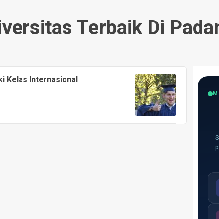
versitas Terbaik Di Pad
i Kelas Internasional
M
S
p