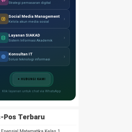
›
Strategi pemasaran digital
Social Media Management
›
Kelola akun media sosial
Layanan SIAKAD
›
Sistem Informasi Akademik
Konsultan IT
›
Solusi teknologi informasi
✦ HUBUNGI KAMI
Klik layanan untuk chat via WhatsApp
-Pos Terbaru
 Esensial Matematika Kelas 1