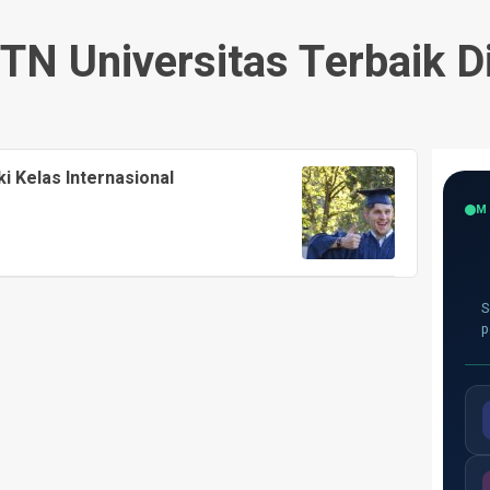
PTN Universitas Terbaik D
i Kelas Internasional
M
S
p