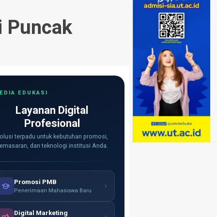
i Puncak
EDIA EDUKASI
Layanan Digital
Profesional
olusi terpadu untuk kebutuhan promosi,
emasaran, dan teknologi institusi Anda.
Promosi PMB
›
Penerimaan Mahasiswa Baru
Digital Marketing