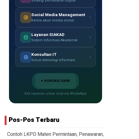
Strategi pemasaran digital
Social Media Management
›
Kelola akun media sosial
Layanan SIAKAD
›
Sistem Informasi Akademik
Konsultan IT
›
Solusi teknologi informasi
✦ HUBUNGI KAMI
Klik layanan untuk chat via WhatsApp
Pos-Pos Terbaru
Contoh LKPD Materi Permintaan, Penawaran,