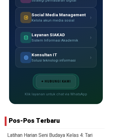
Strategi pemasaran digital
Social Media Management
›
Kelola akun media sosial
Layanan SIAKAD
›
Sistem Informasi Akademik
Konsultan IT
›
Solusi teknologi informasi
✦ HUBUNGI KAMI
Klik layanan untuk chat via WhatsApp
Pos-Pos Terbaru
Latihan Harian Seni Budaya Kelas 4: Tari