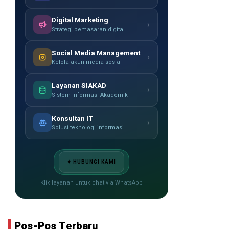
Digital Marketing
›
Strategi pemasaran digital
Social Media Management
›
Kelola akun media sosial
Layanan SIAKAD
›
Sistem Informasi Akademik
Konsultan IT
›
Solusi teknologi informasi
✦ HUBUNGI KAMI
Klik layanan untuk chat via WhatsApp
Pos-Pos Terbaru