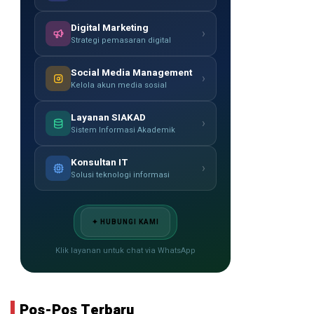
Digital Marketing
›
Strategi pemasaran digital
Social Media Management
›
Kelola akun media sosial
Layanan SIAKAD
›
Sistem Informasi Akademik
Konsultan IT
›
Solusi teknologi informasi
✦ HUBUNGI KAMI
Klik layanan untuk chat via WhatsApp
Pos-Pos Terbaru