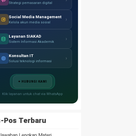
›
Strategi pemasaran digital
Social Media Management
›
Kelola akun media sosial
Layanan SIAKAD
›
Sistem Informasi Akademik
Konsultan IT
›
Solusi teknologi informasi
✦ HUBUNGI KAMI
Klik layanan untuk chat via WhatsApp
-Pos Terbaru
 Jawaban Lengkap Materi